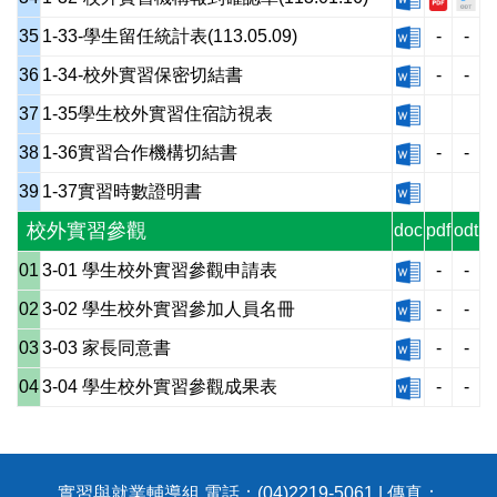
35
1-33-學生留任統計表(113.05.09)
-
-
36
1-34-校外實習保密切結書
-
-
37
1-35學生校外實習住宿訪視表
38
1-36實習合作機構切結書
-
-
39
1-37實習時數證明書
校外實習參觀
doc
pdf
odt
01
3-01 學生校外實習參觀申請表
-
-
02
3-02 學生校外實習參加人員名冊
-
-
03
3-03 家長同意書
-
-
04
3-04 學生校外實習參觀成果表
-
-
實習與就業輔導組 電話：(04)2219-5061 | 傳真：