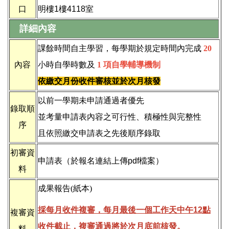
口
明樓1樓4118室
原住民語言認證獎勵金
詳細內容
家庭突遭變故助學金
課餘時間自主學習，每學期於規定時間內完成
20
內容
小時自學時數及
1 項自學輔導機制
依繳交月份收件審核並於次月核發
以前一學期未申請通過者優先
錄取順
並考量申請表內容之可行性、積極性與完整性
序
且依照繳交申請表之先後順序錄取
初審資
申請表（於報名連結上傳pdf檔案）
料
成果報告(紙本)
採每月收件複審，每月最後一個工作天中午12點
複審資
收件截止
，複審通過將於次月底前核發。
料