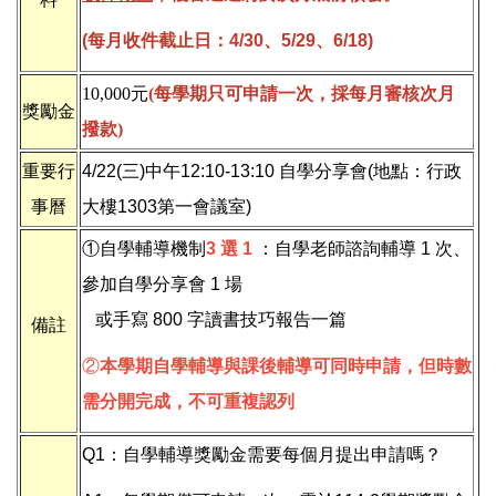
(每月收件截止日：4/30、5/29、6/18)
10,000元
(
每學期只可申請一次，採每月審核次月
獎勵金
撥款
)
重要行
4/22(三)中午12:10-13:10 自學分享會(地點：行政
事曆
大樓1303第一會議室)
①自學輔導機制
3 選 1
：自學老師諮詢輔導 1 次、
參加自學分享會 1 場
或手寫 800 字讀書技巧報告一篇
備註
②
本學期自學輔導與課後輔導可同時申請，但時數
需分開完成，不可重複認列
Q1：自學輔導獎勵金需要每個月提出申請嗎？