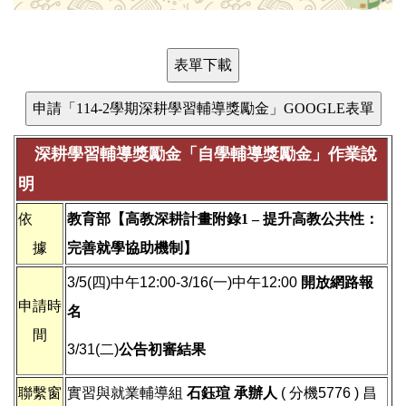
課後輔導獎勵金
獎勵金各類文件下載
學業進步獎勵金
各項獎勵金介紹
成績優異獎勵金
申請流程及法規
深耕學習輔導獎勵金「自學輔導獎勵金」作業說
自學輔導獎勵金
明
暑期自學獎勵金
依
教育部【高教深耕計畫附錄1 – 提升高教公共性：
據
完善就學協助機制】
學職涯規劃輔導獎勵金
3/5(四)中午12:00-3/16(一)中午12:00
開放網路報
申請時
名
證照考取輔導獎勵金
間
3/31(二)
公告初審結果
英檢公益專班
聯繫窗
實習與就業輔導組
石鈺瑄 承辦人
( 分機5776 ) 昌