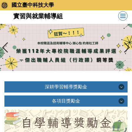
跳
國立臺中科技大學
到
實習與就業輔導組
主
要
內
容
區
深耕學習輔導獎勵金
深耕學習輔導獎勵金
各項目獎勵金
各項目獎勵金
最新消息