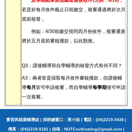
及學期結束前獎勵金最後收件日(例：6/18)
，
若是於每月收件截止日前繳交，複審通過將於次月
底前核發，
例如：4/30前繳交視同四月份收件，複審通過
將於五月底前審核撥款，以此類推。
Q3：課後輔導和自學輔導的核發方式有何不同？
A3：兩者皆是採取每月收件審核撥款，但課後輔
導
每月
皆可申請複審，而自學輔導
每學期
僅可申請
一次複審。
實習與就業輔導組 | 深耕總窗口：黃小姐 | 電話：(04)2219-5439 |
傳真：(04)2219-5181 | 信箱：
NUTCcultivating@gmail.com
|