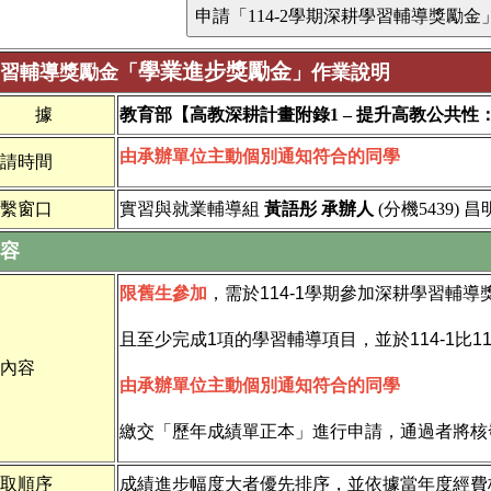
學業進步獎勵金
習輔導獎勵金「
」作業說明
依 據
教育部【高教深耕計畫附錄1 – 提升高教公共
由承辦單位主動個別通知符合的同學
請時間
繫窗口
實習與就業輔導組
黃語彤 承辦人
(分機5439) 昌
容
限舊生參加
，需於114-1學期參加深耕學習輔
且至少完成1項的學習輔導項目，並於114-1比11
內容
由承辦單位主動個別通知符合的同學
繳交「歷年成績單正本」進行申請，通過者將核發獎
取順序
成績進步幅度大者優先排序，並依據當年度經費