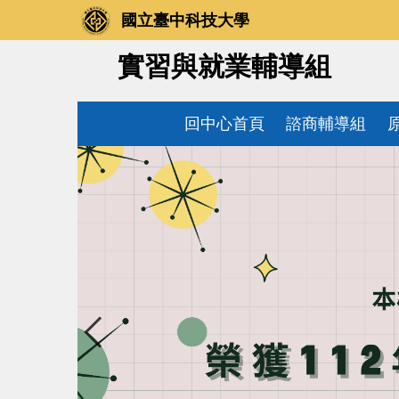
跳
國立臺中科技大學
到
主
實習與就業輔導組
要
內
容
回中心首頁
諮商輔導組
區