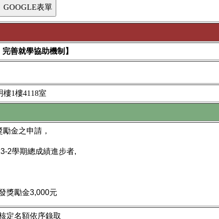
性：完善就學協助機制】
明樓1樓4118室
導獎勵金之申請，
3-2學期總成績進步者,
勵金3,000元
核定名額依序錄取