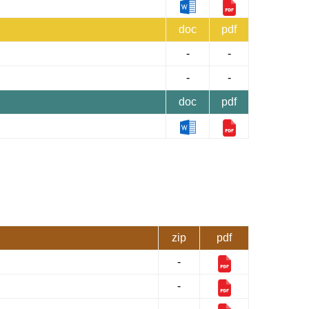
doc
pdf
-
-
-
-
doc
pdf
zip
pdf
-
-