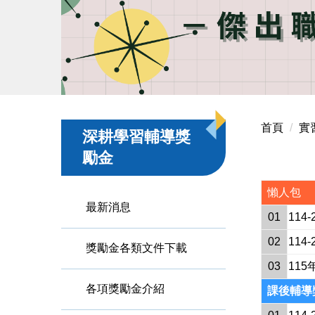
首頁
實
深耕學習輔導獎
勵金
懶人包
最新消息
01
11
02
11
獎勵金各類文件下載
03
11
各項獎勵金介紹
課後輔導