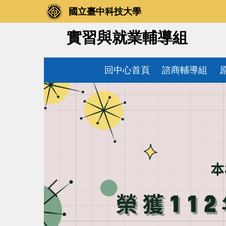
跳
國立臺中科技大學
到
主
實習與就業輔導組
要
內
容
回中心首頁
諮商輔導組
區