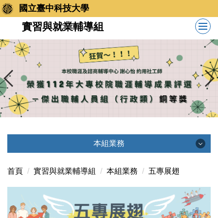
跳
國立臺中科技大學
到
實習與就業輔導組
主
要
內
容
區
本組業務
本組業務
首頁
實習與就業輔導組
本組業務
五專展翅
校外實習