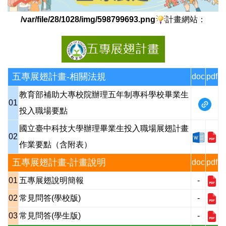
業界導師
/var/file/28/1028/img/598799693.png
計畫網站：
就業學程
五專展翅
五專展翅計畫-相關法規
doc
pdf
教育部補助大專校院辦理五年制專科學校畢業生
職輔老師
01
投入職場要點
職涯諮詢
國立臺中科技大學辦理畢業生投入職場展翅計畫
02
作業要點（含附表）
職場見習
五專展翅計畫-計畫說明
doc
pdf
01
五專展翅說明簡報
-
技能檢定(會丙)
02
常見問答(學校版)
-
校園徵才與就業
03
常見問答(學生版)
-