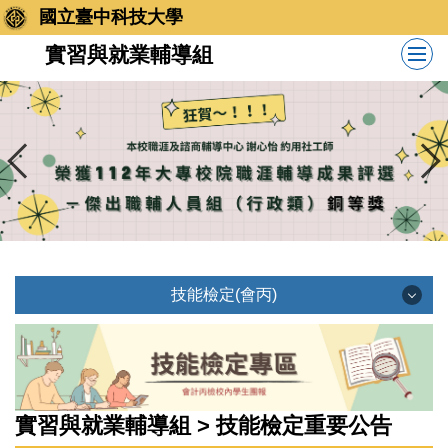
跳
國立臺中科技大學
到
實習與就業輔導組
主
要
內
容
區
技能檢定(會丙)
技能檢定(會丙)
會計丙級重要公告
實習與就業輔導組 > 技能檢定重要公告