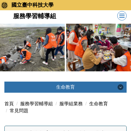
跳
國立臺中科技大學
到
服務學習輔導組
主
要
內
容
區
生命教育
生命教育
首頁
服務學習輔導組
服學組業務
生命教育
常見問題
最新消息