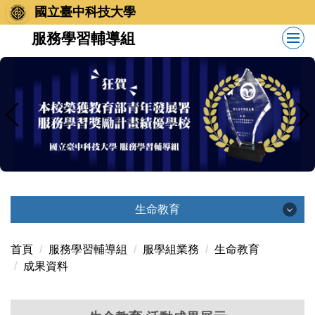
跳
國立臺中科技大學
到
服務學習輔導組
主
要
內
容
區
生命教育
生命教育
首頁
服務學習輔導組
服學組業務
生命教育
成果資料
最新消息