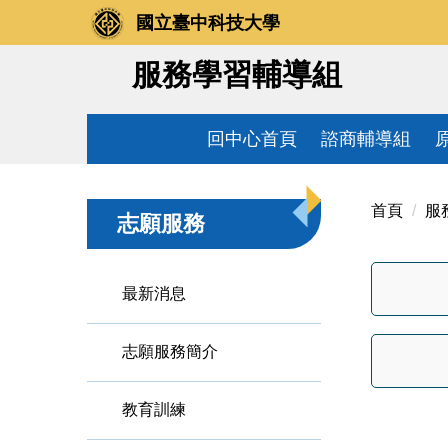
跳
國立臺中科技大學
到
主
服務學習輔導組
要
內
容
回中心首頁
諮商輔導組
區
首頁
服
志願服務
最新消息
志願服務簡介
教育訓練