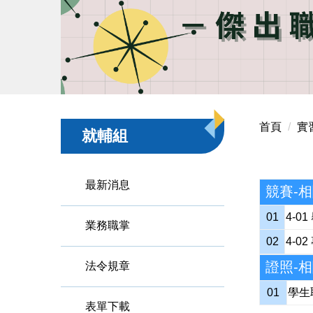
首頁
實
就輔組
最新消息
競賽-
01
4-
業務職掌
02
4-
證照-
法令規章
01
學
表單下載