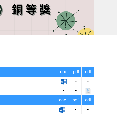
doc
pdf
odt
-
-
-
-
doc
pdf
odt
-
-