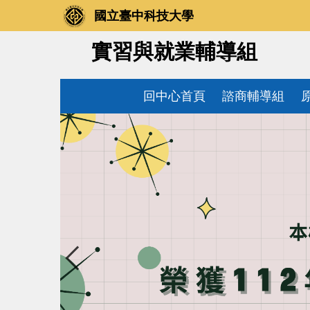
跳
國立臺中科技大學
到
主
實習與就業輔導組
要
內
容
回中心首頁
諮商輔導組
區