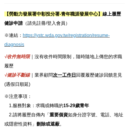
2026就博會企業報名
【勞動力發展署中彰投分署-青年職涯發展中心】
線上履歷
2026就博會活動資訊
健診申請
（請先註冊/登入會員）
※連結：
https://ystc.wda.gov.tw/registration/resume-
2026就博會參展廠商
diagnosis
就博會歷年精彩回顧
√收件無時限
｜沒有收件時間限制，隨時隨地上傳您的求職
履歷
企業徵才說明會
√健診不斷線
｜業界顧問
次一工作日
回覆履歷健診回饋意見
(遇假日順延)
企業徵才刊登
※注意事項：
1.服務對象：求職或轉職的
國家考試專區
15-29歲青年
2.請將履歷自傳內「
重要個資
如身分證字號、電話、地址
履歷健診
或隱密性資料」
刪除或遮蔽
。