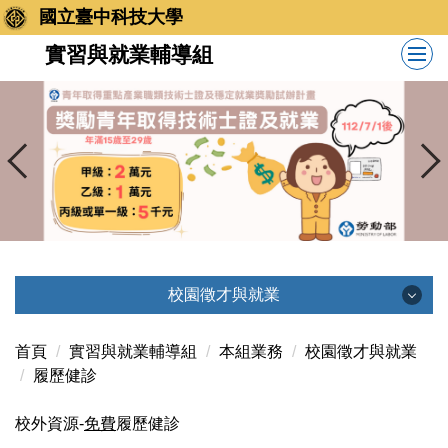
跳
國立臺中科技大學
到
實習與就業輔導組
主
要
內
容
區
校園徵才與就業
校園徵才與就業
首頁
實習與就業輔導組
本組業務
校園徵才與就業
履歷健診
就博會重要公告
校外資源-
免費
履歷健診