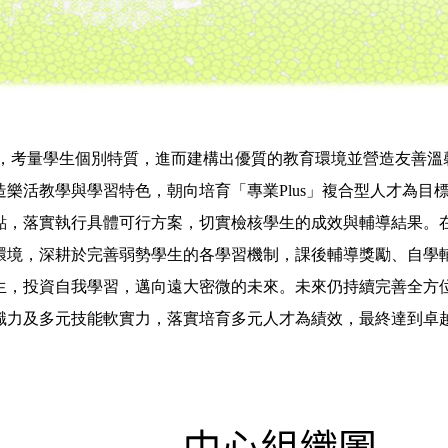
學生個別特質，進而建構出優質的教育環境並營造友善溫馨的校園
樂活教學與學習特色，朝向培育「專業Plus」複合型人才為目
點，落實執行具體可行方案，切實檢核學生的成效與輔導結果。
環境，深耕於完善弱勢學生的各學習機制，課後輔導獎勵、自學
生，投資自我學習，邁向遠大密微的未來。未來仍持續完善全方
識力及多元技能軟實力，落實培育多元人才為績效，最終達到卓