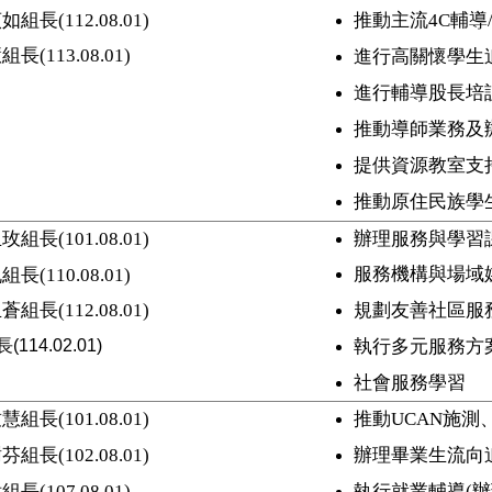
貞如組長
(112.08.01)
推動主流
4C
輔導
慧組長
(113.08.01)
進行高關懷學生
進行輔導股長培
推動導師業務及
提供資源教室支
推動原住民族學
玉玫組長
(101.08.01)
辦理服務與學習
服務機構與場域
帆組長
(110.08.01)
長(112.08.01)
規劃友善社區服
14.02.01)
執行多元服務方
社會服務學習
致慧組長
(101.08.01)
推動
UCAN
施測
樹芬組長
(102.08.01)
辦理畢業生流向
偉組長
(107.08.01)
執行就業輔導
(
辦