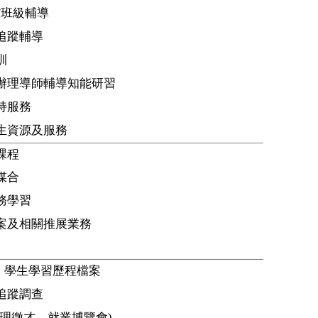
/
班級輔導
追蹤輔導
訓
辦理導師輔導知能研習
持服務
生資源及服務
課程
媒合
務學習
案及相關推展業務
、學生學習歷程檔案
追蹤調查
理徵才、就業博覽會
)