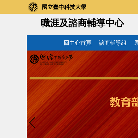
跳
國立臺中科技大學
到
主
職涯及諮商輔導中心
要
內
容
回中心首頁
諮商輔導組
區