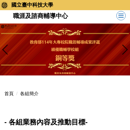
跳
國立臺中科技大學
到
職涯及諮商輔導中心
主
要
內
容
區
首頁
各組簡介
- 各組業務內容及推動目標-