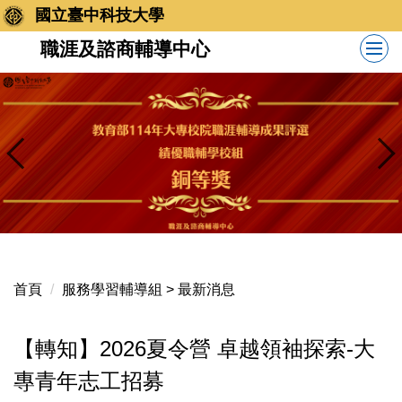
跳
國立臺中科技大學
到
職涯及諮商輔導中心
主
要
內
容
區
首頁
服務學習輔導組 > 最新消息
【轉知】2026夏令營 卓越領袖探索-大
專青年志工招募