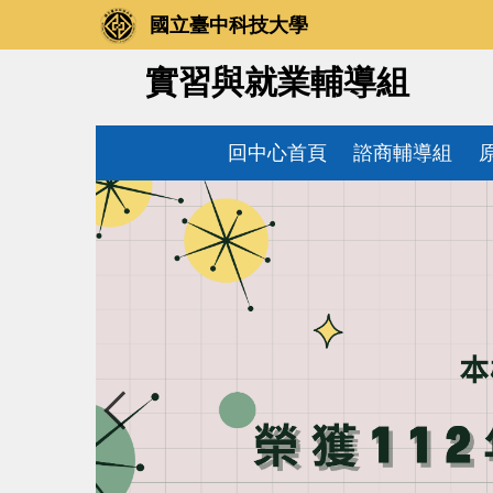
跳
國立臺中科技大學
到
主
實習與就業輔導組
要
內
容
回中心首頁
諮商輔導組
區