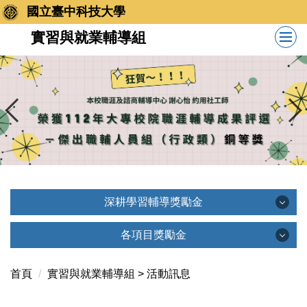
跳
國立臺中科技大學
到
實習與就業輔導組
主
要
內
容
區
深耕學習輔導獎勵金
深耕學習輔導獎勵金
各項目獎勵金
各項目獎勵金
首頁
實習與就業輔導組 > 活動訊息
最新消息