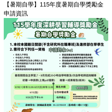
課後輔導獎勵金
【暑期自學】115年度暑期自學獎勵金
獎勵金各類文件下載
申請資訊
學業進步獎勵金
各項獎勵金介紹
成績優異獎勵金
申請流程及法規
自學輔導獎勵金
暑期自學獎勵金
學職涯規劃輔導獎勵金
證照考取輔導獎勵金
英檢公益專班