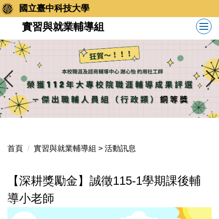
跳
國立臺中科技大學
到
實習與就業輔導組
主
要
內
容
區
首頁
實習與就業輔導組 > 活動訊息
【深耕獎勵金】誠徵115-1學期課後輔
導小老師