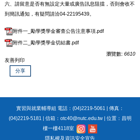
六、請留意是否有無設定大量或廣告訊息阻擋，否則會收不
到簡訊通知，有疑問請洽04-22195439。
附件一_勵學獎學金審查公告注意事項.pdf
附件二_勵學獎學金切結書.pdf
瀏覽數:
6610
友善列印
分享
實習與就業輔導組 電話：(04)2219-5061 | 傳真：
(04)2219-5181 | 信箱：otc40@nutc.edu.tw | 位置：昌明
樓一樓4118室
隱私權及資訊安全宣告