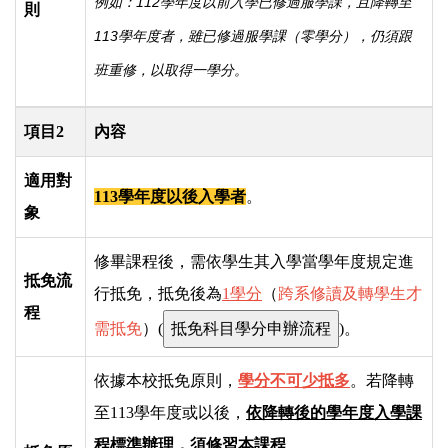
例如：112學年度以前入學已修過服學課，且降轉至
則
113學年度者，雖已修過服學課（零學分），仍須跟
班重修，以取得一學分。
項目2
內容
適用對
113學年度以後入學者
。
象
修畢課程後，需依學生其入學當學年度規定進
抵免流
行抵免，抵免後為
1學分
（
跨系修讀及轉學生才
程
需抵免
）(
)。
依據本校抵免原則，
學分不可少抵多
。若降轉
至113學年度或以後，
依降轉後的學年度入學課
程標準辦理，須修習本課程
。