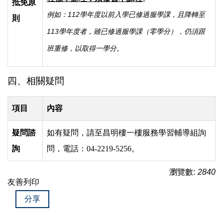
抵免原
例如：112學年度以前入學已修過服學課，且降轉至
則
113學年度者，雖已修過服學課（零學分），仍須跟
班重修，以取得一學分。
四、相關疑問
項目
內容
疑問諮
如有疑問，請至昌明樓一樓服務學習輔導組詢
詢
問，電話：04-2219-5256。
瀏覽數:
2840
友善列印
分享