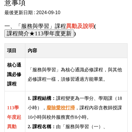
意事項
課程概念
最後更新日期 :
2024-09-10
介紹本校「服務與學習」課程內容
一、「服務與學習」課程
異動及說明
(
)
校外課程實施一覽表
項目
內容
服務學習學生問卷
核心通
「服務與學習」為核心通識必修課程，與其他
識必修
課程抵免與時數認證
必修課程一樣，須修習通過方能畢業。
課程
校外服務補作志願選填
1. 課程結構：
課程變更為一學分、學期課（18
113學
小時），
廢除愛校打掃
，課程內容含教師授課
服務學習課程成果
年度起
10小時與校外服務實作8小時。
表單下載
異動
2. 課程名稱：
由「服務與學習（一）、