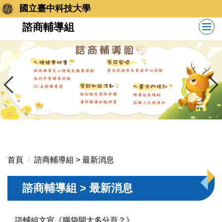
跳
國立臺中科技大學
到
諮商輔導組
主
要
內
容
區
首頁
諮商輔導組 > 最新消息
諮商輔導組 > 最新消息
諮輔組文宣《腦袋開太多分頁？》